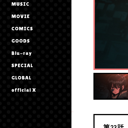
MUSIC
MOVIE
COMICS
GOODS
Blu-ray
SPECIAL
GLOBAL
official X
第23話