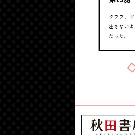
クフフ、ド
出さないよ
だった。