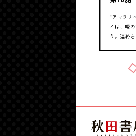
“アマラリ
イは、曖の
う。連絡を