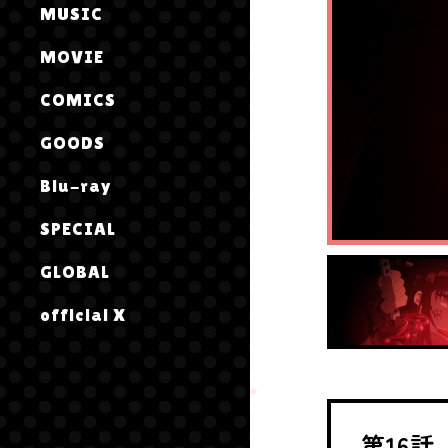
MUSIC
MOVIE
COMICS
GOODS
Blu-ray
SPECIAL
GLOBAL
official X
第16話