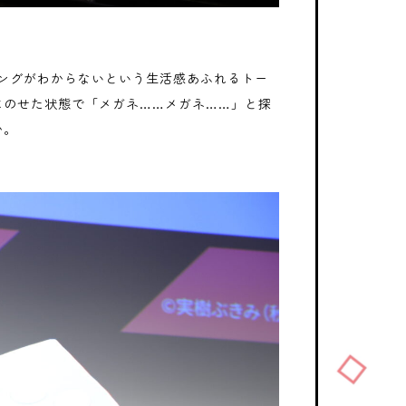
ングがわからないという生活感あふれるトー
にのせた状態で「メガネ……メガネ……」と探
か。