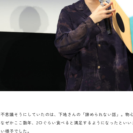
が不思議そうにしていたのは、下地さんの「諦められない話」。物
、なぜかここ数年、2口ぐらい食べると満足するようになったといい
ない様子でした。