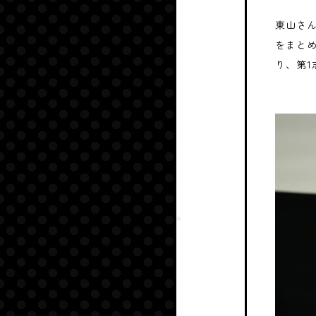
東山さ
をまと
り、第