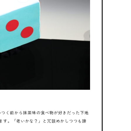
心つく前から抹茶味の食べ物が好きだった下地
ます。「老いかな？」と冗談めかしつつも諦