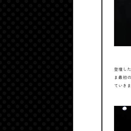
登壇し
ま最初
ていき