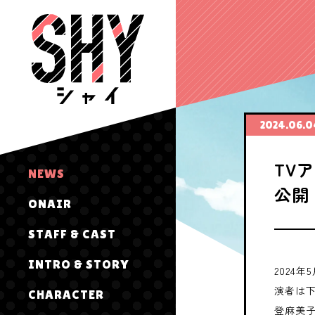
2024.06.0
TV
NEWS
公開
ONAIR
STAFF & CAST
INTRO & STORY
2024
演者は
CHARACTER
登麻美