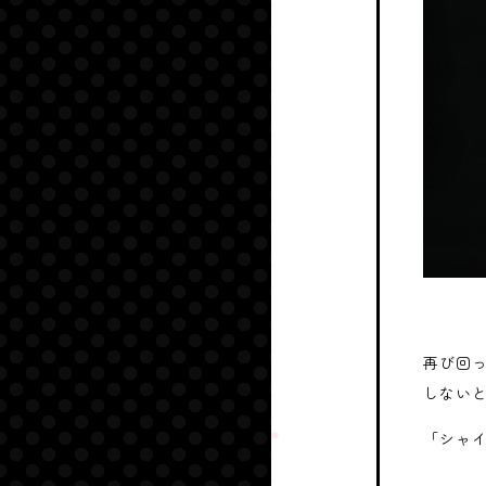
再び回
しない
「シャ