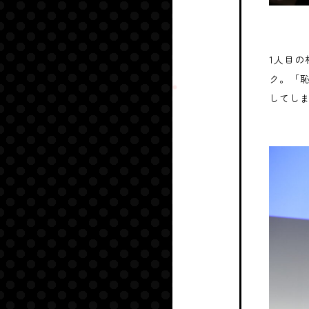
1人目
ク。「
してし