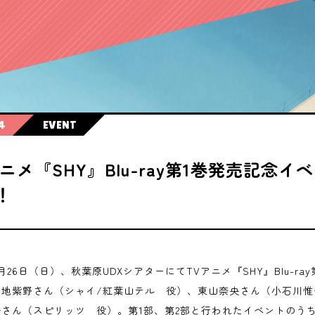
4
EVENT
アニメ『SHY』Blu-ray第1巻発売記念
！
年5月26日（日）、秋葉原UDXシアターにてTVアニメ『SHY』Blu-
下地紫野さん（シャイ/紅葉山テル 役）、東山奈央さん（小石川
子さん（スピリッツ 役）。第1部、第2部と行われたイベントのう