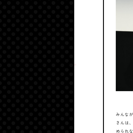
みんな
さんは
められ