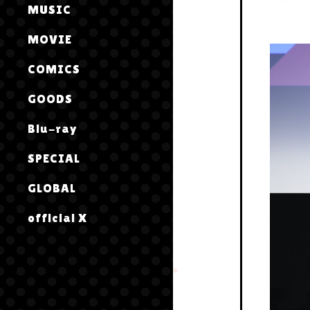
MUSIC
MOVIE
COMICS
GOODS
Blu-ray
SPECIAL
GLOBAL
official X