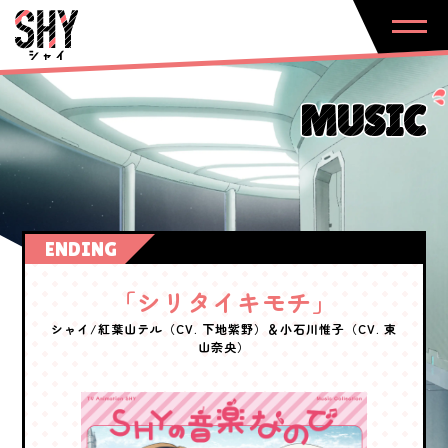
MUSIC
ENDING
「シリタイキモチ」
シャイ/紅葉山テル（CV. 下地紫野）＆小石川惟子（CV. 東
山奈央）