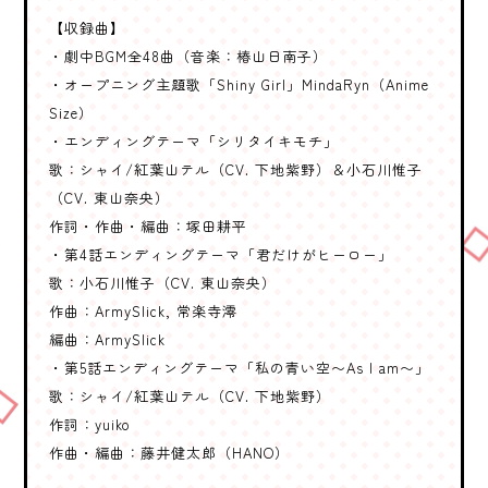
【収録曲】
・劇中BGM全48曲（音楽：椿山日南子）
・オープニング主題歌「Shiny Girl」MindaRyn（Anime
Size）
・エンディングテーマ「シリタイキモチ」
歌：シャイ/紅葉山テル（CV. 下地紫野）＆小石川惟子
（CV. 東山奈央）
作詞・作曲・編曲：塚田耕平
・第4話エンディングテーマ「君だけがヒーロー」
歌：小石川惟子（CV. 東山奈央）
作曲：ArmySlick, 常楽寺澪
編曲：ArmySlick
・第5話エンディングテーマ「私の青い空〜As I am〜」
歌：シャイ/紅葉山テル（CV. 下地紫野）
作詞：yuiko
作曲・編曲：藤井健太郎（HANO）